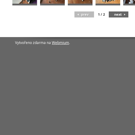
prev
1
/
2
next
Vytvořeno zdarma na
Webmium
.